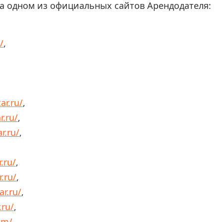
а одном из официальных сайтов Арендодателя:
/
,
,
ar.ru/
,
r.ru/
,
r.ru/
,
.ru/
,
.ru/
,
ar.ru/
,
.ru/
,
om/
.