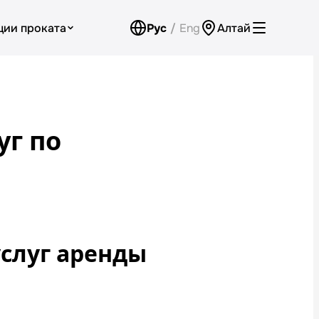
ции проката
Рус
/
Eng
Алтай
Аренда для юридических лиц
Оплата
уг по
Программа лояльности
Проверить бонусный счёт
Контакты
Обратный звонок
услуг аренды