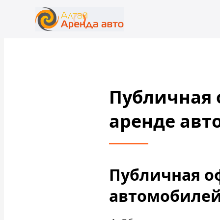
+7 (388) 224-19-48
rent@gornoaltaiskrentacar.ru
Публичная о
аренде авт
Публичная оф
автомобиле