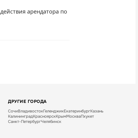
действия арендатора по
ДРУГИЕ ГОРОДА
Сочи
Владивосток
Геленджик
Екатеринбург
Казань
Калининград
Красноярск
Крым
Москва
Пхукет
Санкт-Петербург
Челябинск