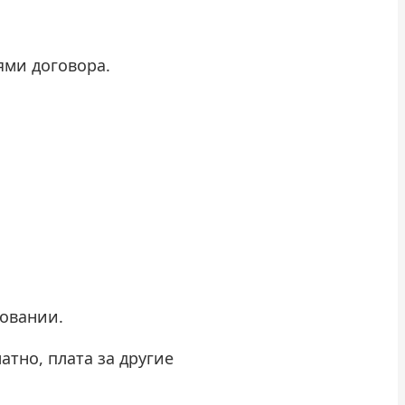
ями договора.
ровании.
тно, плата за другие